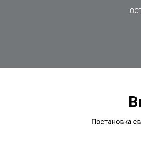
ОС
В
Постановка св