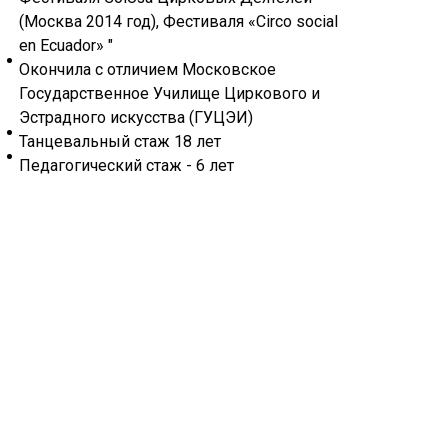
бал
(Москва 2014 год), Фестиваля «Circo social
Уче
en Ecuador» "
по 
Окончила с отличием Московское
сов
Государственное Училище Циркового и
Тан
Эстрадного искусства (ГУЦЭИ)
Пед
Танцевальный стаж 18 лет
Пед
Педагогический стаж - 6 лет
обр