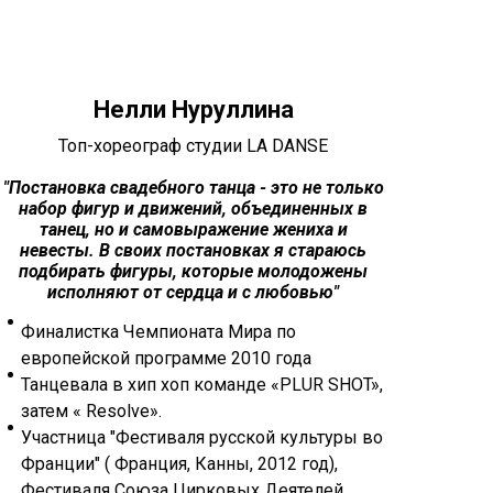
Нелли Нуруллина
Топ-хореограф студии LA DANSE
"Постановка свадебного танца - это не только
"Свад
набор фигур и движений, объединенных в
танец, но и самовыражение жениха и
по
невесты. В своих постановках я стараюсь
подбирать фигуры, которые молодожены
про
исполняют от сердца и с любовью"
ра
п
Финалистка Чемпионата Мира по
европейской программе 2010 года
Лау
Танцевала в хип хоп команде «PLUR SHOT»,
кон
затем « Resolve».
тан
Участница "Фестиваля русской культуры во
Обл
Франции" ( Франция, Канны, 2012 год),
кон
Фестиваля Союза Цирковых Деятелей