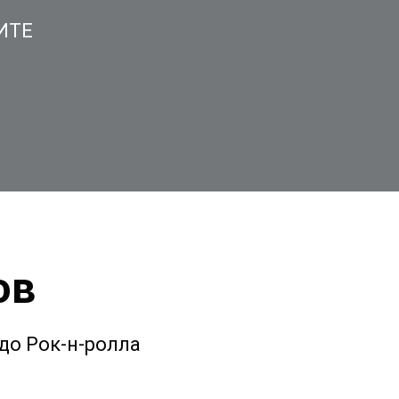
ИТЕ
ов
до Рок-н-ролла