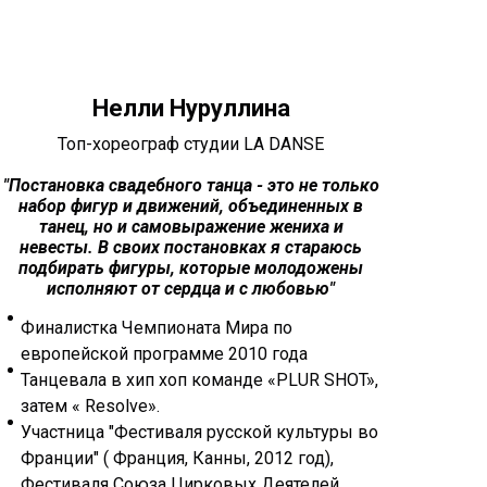
Нелли Нуруллина
Топ-хореограф студии LA DANSE
"Постановка свадебного танца - это не только
"Свад
набор фигур и движений, объединенных в
танец, но и самовыражение жениха и
по
невесты. В своих постановках я стараюсь
подбирать фигуры, которые молодожены
про
исполняют от сердца и с любовью"
ра
п
Финалистка Чемпионата Мира по
европейской программе 2010 года
Лау
Танцевала в хип хоп команде «PLUR SHOT»,
кон
затем « Resolve».
тан
Участница "Фестиваля русской культуры во
Обл
Франции" ( Франция, Канны, 2012 год),
кон
Фестиваля Союза Цирковых Деятелей