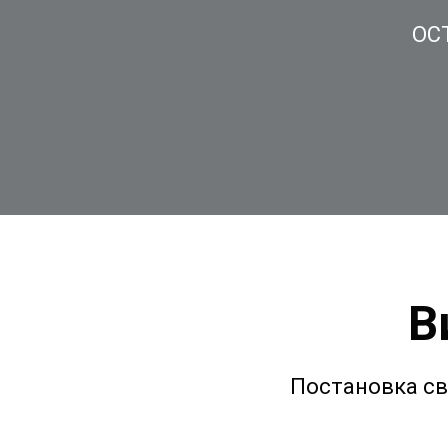
ОС
В
Постановка св