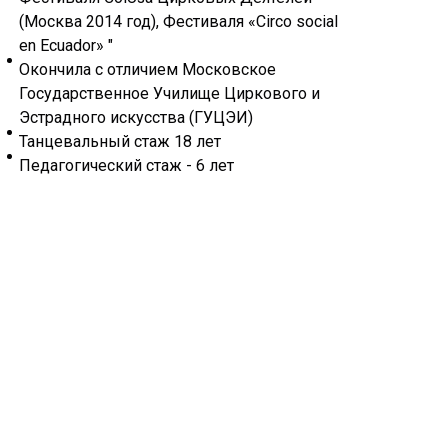
бал
(Москва 2014 год), Фестиваля «Circo social
Уче
en Ecuador» "
по 
Окончила с отличием Московское
сов
Государственное Училище Циркового и
Тан
Эстрадного искусства (ГУЦЭИ)
Пед
Танцевальный стаж 18 лет
Пед
Педагогический стаж - 6 лет
обр