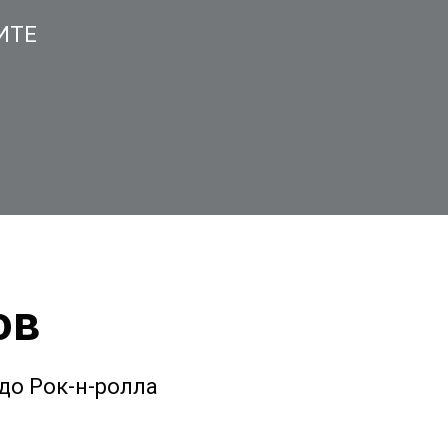
ИТЕ
ов
до Рок-н-ролла